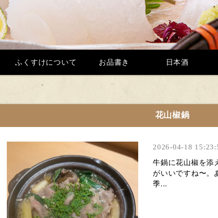
ふくすけについて
お品書き
日本酒
花山椒鍋
2026-04-18 15:23:
牛鍋に花山椒を添
がいいですね〜。
季...