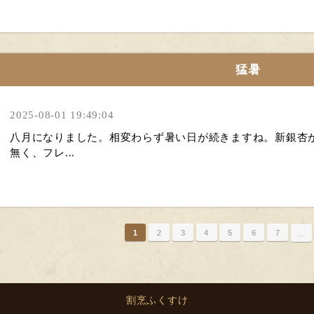
猛暑
2025-08-01 19:49:04
八月になりました。相変わらず暑い日が続きますね。新銀杏
無く、フレ...
1
2
3
4
5
6
7
…
割烹ふくすけ